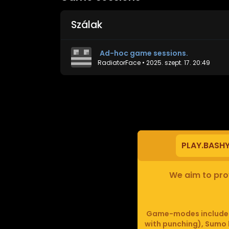
Szálak
Ad-hoc game sessions.
RadiatorFace
•
2025. szept. 17. 20:49
PLAY.BASH
We aim to prov
Game-modes include F
with punching), Sumo b