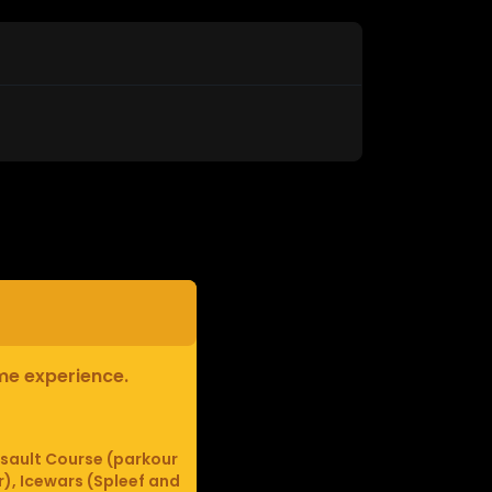
ame experience.
sault Course (parkour
r), Icewars (Spleef and