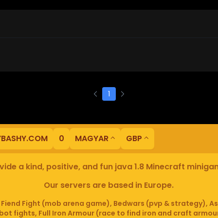
1
YBASHY.COM
0
MAGYAR
GBP
ide a kind, positive, and fun java 1.8 Minecraft minig
Our servers are based in Europe.
iend Fight (mob arena game), Bedwars (pvp & strategy), As
ot fights, Full Iron Armour (race to find iron and craft armou