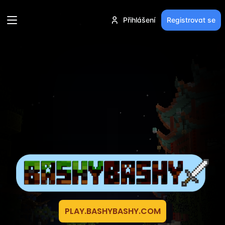
Přihlášení
Registrovat se
PLAY.BASHYBASHY.COM