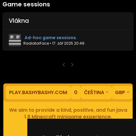
Game sessions
Vlákna
Ad-hoc game sessions.
RadiatorFace
•
17. zář 2025 20:49
PLAY.BASHYBASHY.COM
0
ČEŠTINA
GBP
We aim to provide a kind, positive, and fun java
1.8 Minecraft minigame experience.
Our servers are based in Europe.