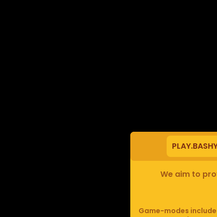
PLAY.BASH
We aim to prov
Game-modes include F