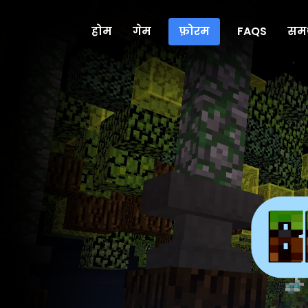
होम
गेम
फ़ोरम
FAQS
समर