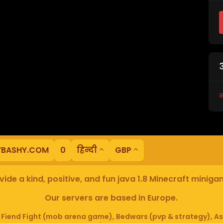
न
YBASHY.COM
0
हिन्दी
GBP
ide a kind, positive, and fun java 1.8 Minecraft minig
Our servers are based in Europe.
iend Fight (mob arena game), Bedwars (pvp & strategy), As