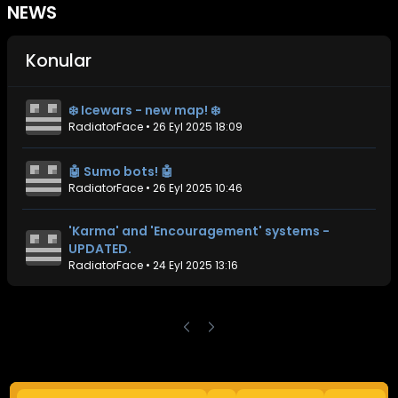
NEWS
Konular
❄️ Icewars - new map! ❄️
RadiatorFace
•
26 Eyl 2025 18:09
🤖 Sumo bots! 🤖
RadiatorFace
•
26 Eyl 2025 10:46
'Karma' and 'Encouragement' systems -
UPDATED.
RadiatorFace
•
24 Eyl 2025 13:16