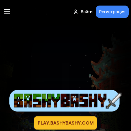
Войти
Регистрация
PLAY.BASHYBASHY.COM