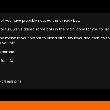
of you have probably noticed this already but...
for fun, we've added some bots in the main lobby for you to pra
he melon in your hotbar to pick a difficulty level, and then try 
 you off.
1.8 combat.
 fun! 😁
年9月26日 10:46