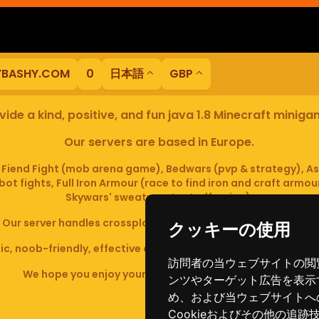
YBASHY.COM
0
日本語
GBP
ide a kind, positive, and fun java 1.8 Minecraft minig
Our servers are based in Europe.
iend Fight (mob arena game), Bedwars (pvp & strategy), As
ot fights, Full Iron Armour (race to find iron and craft armou
Skywars' sweaty mutant offspring).
Our server handles crossplay (Bedrock and java 1.8 - latest).
クッキーの使用
c, noob-friendly, effective anticheat, and zero tolerance of
訪問者の当ウェブサイトの閲
We hope you enjoy your time playing at BashyBashy!
ンツやターゲット広告を表示
め、および当ウェブサイトへ
Cookieおよびその他の追