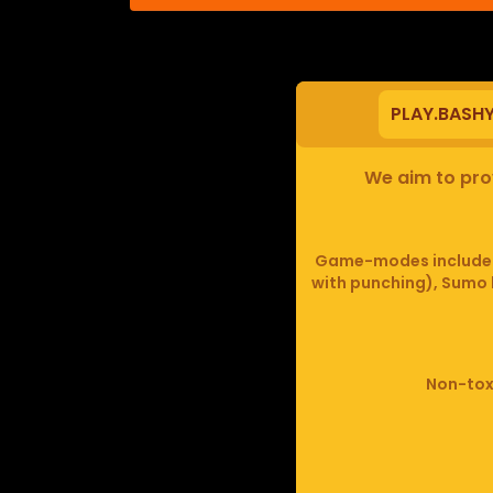
PLAY.BASH
We aim to prov
Game-modes include F
with punching), Sumo b
Non-toxi