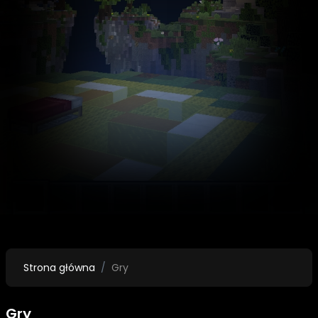
Strona główna
Gry
Gry