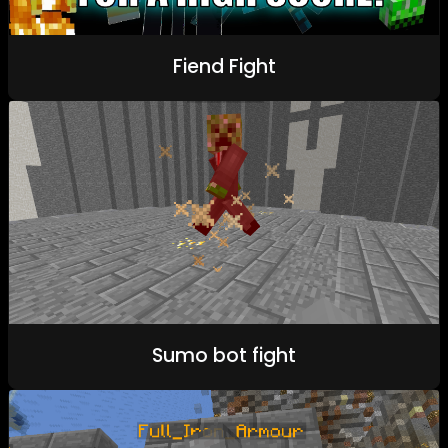
Fiend Fight
Sumo bot fight