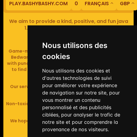
PLAY.BASHYBASHY.COM
0
FRANÇAIS
GBP
We aim to provide a kind, positive, and fun java
1.8 Minecraft minigame experience.
Our servers are based in Europe.
Nous utilisons des
Game-modes include Fiend Fight (mob arena game),
cookies
Bedwars (pvp & strategy), Assault Course (parkour
with punching), Sumo bot fights, Full Iron Armour (race
to find iron and craft armour), Icewars (Spleef and
Nous utilisons des cookies et
Skywars' sweaty mutant offspring).
d'autres technologies de suivi
pour améliorer votre expérience
Our server handles crossplay (Bedrock and java 1.8 -
latest).
de navigation sur notre site, pour
vous montrer un contenu
Non-toxic, noob-friendly, effective anticheat, and zero
personnalisé et des publicités
tolerance of hackers.
ciblées, pour analyser le trafic de
We hope you enjoy your time playing at BashyBashy!
notre site et pour comprendre la
provenance de nos visiteurs.