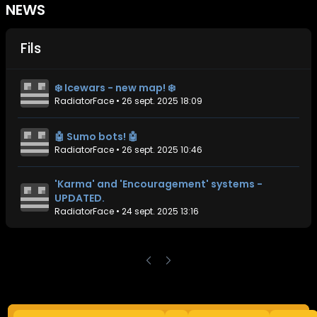
NEWS
Fils
❄️ Icewars - new map! ❄️
RadiatorFace
•
26 sept. 2025 18:09
🤖 Sumo bots! 🤖
RadiatorFace
•
26 sept. 2025 10:46
'Karma' and 'Encouragement' systems -
UPDATED.
RadiatorFace
•
24 sept. 2025 13:16